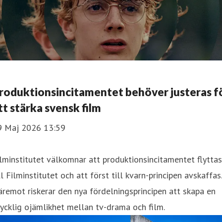
roduktionsincitamentet behöver justeras f
tt stärka svensk film
9 Maj 2026 13:59
lminstitutet välkomnar att produktionsincitamentet flyttas
ll Filminstitutet och att först till kvarn-principen avskaffas.
remot riskerar den nya fördelningsprincipen att skapa en
ycklig ojämlikhet mellan tv-drama och film.