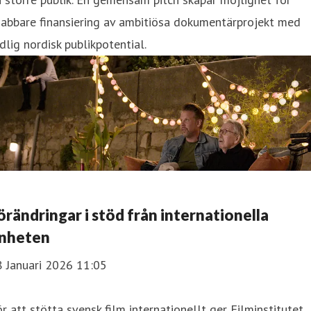
nabbare finansiering av ambitiösa dokumentärprojekt med
dlig nordisk publikpotential.
örändringar i stöd från internationella
nheten
8 Januari 2026 11:05
r att stötta svensk film internationellt ger Filminstitutet