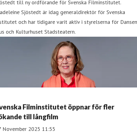
östedt till ny ordförande för Svenska Filminstitutet.
deleine Sjöstedt är idag generaldirektör för Svenska
stitutet och har tidigare varit aktiv i styrelserna för Danse
s och Kulturhuset Stadsteatern.
venska Filminstitutet öppnar för fler
ökande till långfilm
7 November 2025 11:55