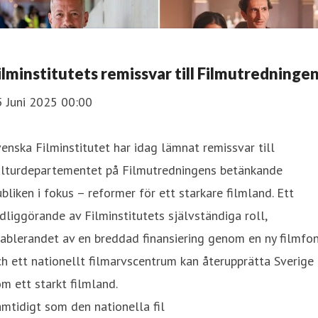
ilminstitutets remissvar till Filmutredninge
5 Juni 2025 00:00
enska Filminstitutet har idag lämnat remissvar till
ulturdepartementet på Filmutredningens betänkande
bliken i fokus – reformer för ett starkare filmland. Ett
dliggörande av Filminstitutets självständiga roll,
ablerandet av en breddad finansiering genom en ny filmfo
h ett nationellt filmarvscentrum kan återupprätta Sverige
m ett starkt filmland.
mtidigt som den nationella fil