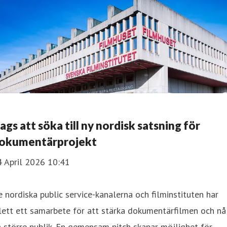
ags att söka till ny nordisk satsning för
okumentärprojekt
4 April 2026 10:41
 nordiska public service-kanalerna och filminstituten har
lett ett samarbete för att stärka dokumentärfilmen och nå
 större publik. En gemensam pitch skapar möjlighet för