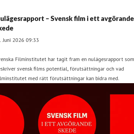
ulägesrapport – Svensk film i ett avgörande
kede
1 Juni 2026 09:33
enska Filminstitutet har tagit fram en nulägesrapport so
skriver svensk films potential, förutsättningar och vad
lminstitutet med rätt förutsättningar kan bidra med.