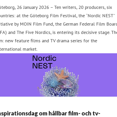
teborg, 26 January 2026 – Ten writers, 20 producers, six
untries: at the Göteborg Film Festival, the “Nordic NEST”
itiative by MOIN Film Fund, the German Federal Film Boar
FA) and The Five Nordics, is entering its decisive stage. Th
m: new feature films and TV drama series for the
ternational market.
nspirationsdag om hållbar film- och tv-