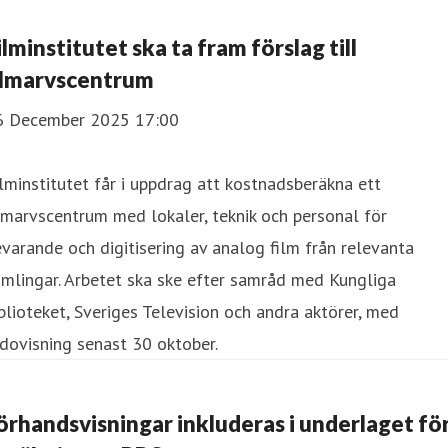
ilminstitutet ska ta fram förslag till
ilmarvscentrum
6 December 2025 17:00
lminstitutet får i uppdrag att kostnadsberäkna ett
lmarvscentrum med lokaler, teknik och personal för
varande och digitisering av analog film från relevanta
mlingar. Arbetet ska ske efter samråd med Kungliga
blioteket, Sveriges Television och andra aktörer, med
dovisning senast 30 oktober.
örhandsvisningar inkluderas i underlaget fö