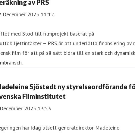
eräkning av PRS
2 December 2025 11:12
ftet med Stöd till filmprojekt baserat på
uttobiljettintäkter – PRS är att underlätta finansiering av 
ensk film för att på så sätt bidra till en stark och dynamisk
lmbransch.
adeleine Sjöstedt ny styrelseordförande f
venska Filminstitutet
 December 2025 13:53
geringen har idag utsett generaldirektör Madeleine