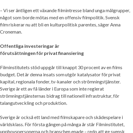
– Vi ser äntligen ett växande filmintresse bland unga målgrupper,
något som borde mötas med en offensiv filmpolitik. Svensk
film riskerar nu att bli en kulturpolitisk parentes, säger Anna
Croneman.
Offentliga investeringar är
förutsättningen för privat finansiering
Filminstitutets stöd uppgår till knappt 30 procent av en films
budget. Det är denna insats som utgör katalysator för privat
kapital, regionala fonder, tv-kanaler och strömningstjänster.
Sverige är ett av få länder i Europa som inte reglerat
strömningstjänsternas bidrag till nationell infrastruktur, för
talangutveckling och produktion.
Sverige är också ett land med filmskapare och skådespelare i
världsklass. För första gången på många år står Filminstitutet,
upphovspersonerna och branschen enade – redo att ge svensk