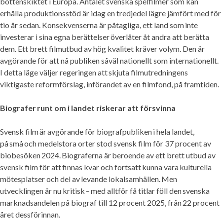
bottenskiktet i Europa. Antalet svenska spelfilmer som kan
erhålla produktionsstöd är idag en tredjedel lägre jämfört med för
tio år sedan. Konsekvenserna är påtagliga, ett land som inte
investerar i sina egna berättelser överlåter åt andra att berätta
dem. Ett brett filmutbud av hög kvalitet kräver volym. Den är
avgörande för att nå publiken såväl nationellt som internationellt.
I detta läge väljer regeringen att skjuta filmutredningens
viktigaste reformförslag, införandet av en filmfond, på framtiden.
Biografer runt om i landet riskerar att försvinna
Svensk film är avgörande för biografpubliken i hela landet,
på små och medelstora orter stod svensk film för 37 procent av
biobesöken 2024. Biograferna är beroende av ett brett utbud av
svensk film för att finnas kvar och fortsatt kunna vara kulturella
mötesplatser och del av levande lokalsamhällen. Men
utvecklingen är nu kritisk – med alltför få titlar föll den svenska
marknadsandelen på biograf till 12 procent 2025, från 22 procent
året dessförinnan.