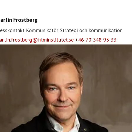
artin Frostberg
resskontakt
Kommunikatör
Strategi och kommunikation
rtin.frostberg@filminstitutet.se
+46 70 348 93 33