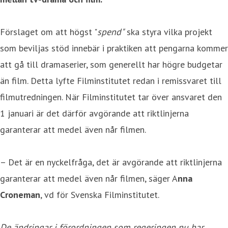
Förslaget om att högst "
spend"
ska styra vilka projekt
som beviljas stöd innebär i praktiken att pengarna kommer
att gå till dramaserier, som generellt har högre budgetar
än film. Detta lyfte Filminstitutet redan i remissvaret till
filmutredningen. När Filminstitutet tar över ansvaret den
1 januari är det därför avgörande att riktlinjerna
garanterar att medel även når filmen.
– Det är en nyckelfråga, det är avgörande att riktlinjerna
garanterar att medel även når filmen, säger A
nna
Croneman
, vd för Svenska Filminstitutet.
De ändringar i förordningen som regeringen nu har