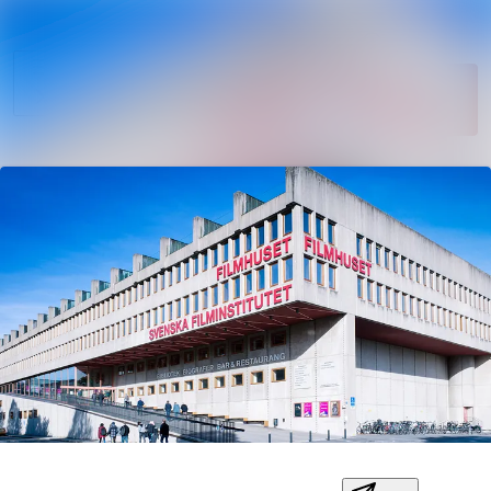
Sök i nyhets
Nyhetsarkiv
Följ
Mediearkiv
Följer
Kontakt