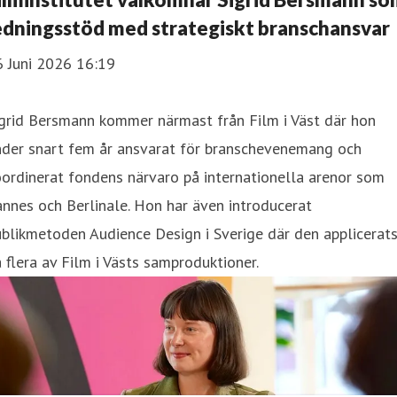
edningsstöd med strategiskt branschansvar
6 Juni 2026 16:19
grid Bersmann kommer närmast från Film i Väst där hon
nder snart fem år ansvarat för branschevenemang och
ordinerat fondens närvaro på internationella arenor som
nnes och Berlinale. Hon har även introducerat
blikmetoden Audience Design i Sverige där den applicerat
 flera av Film i Västs samproduktioner.