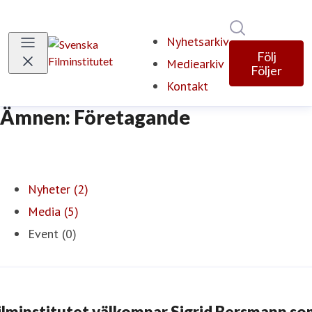
Sök i nyhets
Nyhetsarkiv
Följ
Mediearkiv
Följer
Kontakt
Ämnen: Företagande
Nyheter (2)
Media (5)
Event (0)
ilminstitutet välkomnar Sigrid Bersmann s