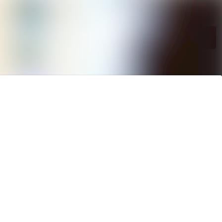
Sök i nyhetsrumm
Följ
Följer