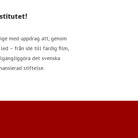
stitutet!
verige med uppdrag att, genom
ed – från idé till färdig film,
illgängliggöra det svenska
nansierad stiftelse.