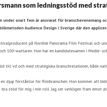
ersmann som ledningsstöd med stra
n under snart fem år ansvarat för branschevenemang och
likmetoden Audience Design i Sverige där den applicerat
stivalproducent på Nordisk Panorama Film Festival och und
ch 100-wattaren. Hon har en kandidatexamen i Medie- och
d till vd och med strategiska branschrelationer, både natio
h en djup förståelse för filmbranschen. Hon kommer att bidr
 bra stöd för mig i min roll. Jag ser verkligen fram emot a