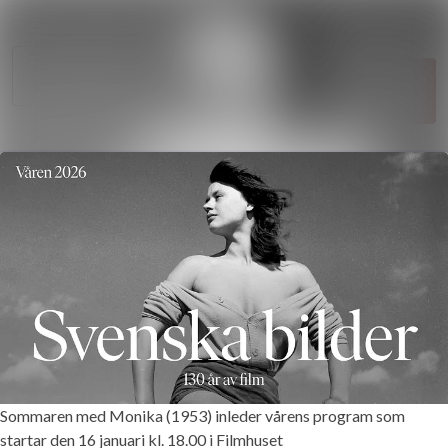
Sök i nyhets
Nyhetsarkiv
Följ
Mediearkiv
Följer
Kontakt
Sommaren med Monika (1953) inleder vårens program som
startar den 16 januari kl. 18.00 i Filmhuset