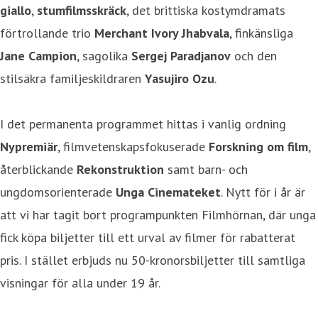
giallo
,
stumfilmsskräck
, det brittiska kostymdramats
förtrollande trio
Merchant Ivory Jhabvala
, finkänsliga
Jane Campion
, sagolika
Sergej Paradjanov
och den
stilsäkra familjeskildraren
Yasujiro Ozu
.
I det permanenta programmet hittas i vanlig ordning
Nypremiär
, filmvetenskapsfokuserade
Forskning om film
,
återblickande
Rekonstruktion
samt barn- och
ungdomsorienterade
Unga Cinemateket
. Nytt för i år är
att vi har tagit bort programpunkten Filmhörnan, där unga
fick köpa biljetter till ett urval av filmer för rabatterat
pris. I stället erbjuds nu 50-kronorsbiljetter till samtliga
visningar för alla under 19 år.