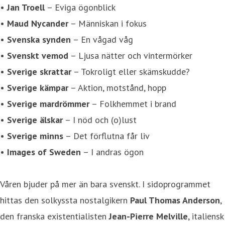
•
Jan Troell
– Eviga ögonblick
•
Maud Nycander
– Människan i fokus
•
Svenska synden
– En vågad våg
•
Svenskt vemod
– Ljusa nätter och vintermörker
•
Sverige skrattar
– Tokroligt eller skämskudde?
•
Sverige kämpar
– Aktion, motstånd, hopp
•
Sverige mardrömmer
– Folkhemmet i brand
•
Sverige älskar
– I nöd och (o)lust
•
Sverige minns
– Det förflutna får liv
•
Images of Sweden
– I andras ögon
Våren bjuder på mer än bara svenskt. I sidoprogrammet
hittas den solkyssta nostalgikern
Paul Thomas Anderson
,
den franska existentialisten
Jean-Pierre Melville
, italiensk