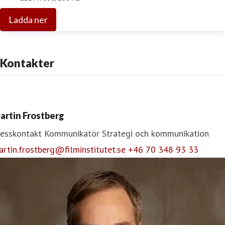
Ladda ner
Kontakter
artin Frostberg
resskontakt
Kommunikatör
Strategi och kommunikation
rtin.frostberg@filminstitutet.se
+46 70 348 93 33