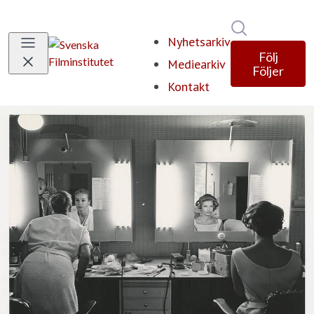
Sök i nyhets
Nyhetsarkiv
Följ
Mediearkiv
Följer
Kontakt